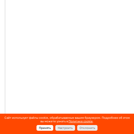
Сайт использует файлы cookie, обрабатываемые вашим браузером. Подробнее об этом
вы можете узнать в
Политике cookie
.
Принять
Настроить
Отклонить
Избранное
Сравнение
Корзина
Войти